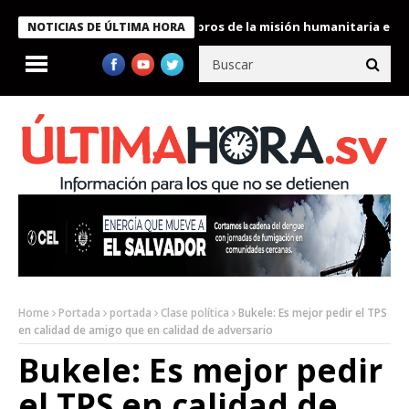
te Bukele condecora a miembros de la misión humanitaria enviada 
NOTICIAS DE ÚLTIMA HORA
Home
Portada
portada
Clase política
Bukele: Es mejor pedir el TPS
en calidad de amigo que en calidad de adversario
Bukele: Es mejor pedir
el TPS en calidad de