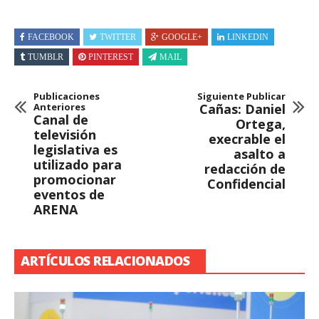
FACEBOOK
TWITTER
GOOGLE+
LINKEDIN
TUMBLR
PINTEREST
MAIL
Publicaciones
Siguiente Publicar
Anteriores
Cañas: Daniel
Canal de
Ortega,
televisión
execrable el
legislativa es
asalto a
utilizado para
redacción de
promocionar
Confidencial
eventos de
ARENA
ARTÍCULOS RELACIONADOS