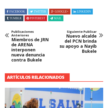
FACEBOOK
TWITTER
GOOGLE+
LINKEDIN
TUMBLR
PINTEREST
MAIL
Publicaciones
Siguiente Publicar
Anteriores
Nuevo alcalde
Miembros de JRN
del PCN brinda
de ARENA
su apoyo a Nayib
interponen
Bukele
nueva denuncia
contra Bukele
ARTÍCULOS RELACIONADOS