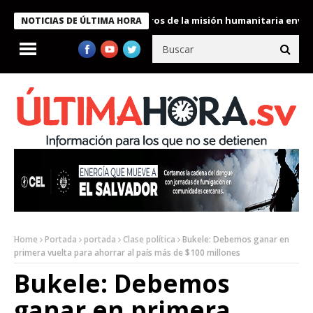
Bukele condecora a miembros de la misión humanitaria enviada a 
NOTICIAS DE ÚLTIMA HORA
Home
Portada
portada
Clase política
Bukele: Debemos ganar en
primera vuelta para ahorrar al país más de $100 millones
Bukele: Debemos
ganar en primera