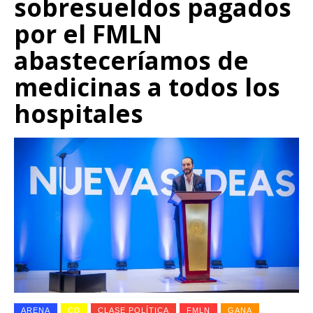
sobresueldos pagados
por el FMLN
abasteceríamos de
medicinas a todos los
hospitales
ARENA
CD
CLASE POLÍTICA
FMLN
GANA