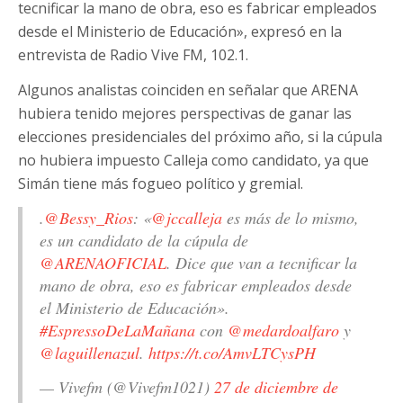
tecnificar la mano de obra, eso es fabricar empleados
desde el Ministerio de Educación», expresó en la
entrevista de Radio Vive FM, 102.1.
Algunos analistas coinciden en señalar que ARENA
hubiera tenido mejores perspectivas de ganar las
elecciones presidenciales del próximo año, si la cúpula
no hubiera impuesto Calleja como candidato, ya que
Simán tiene más fogueo político y gremial.
.
@Bessy_Rios
: «
@jccalleja
es más de lo mismo,
es un candidato de la cúpula de
@ARENAOFICIAL
. Dice que van a tecnificar la
mano de obra, eso es fabricar empleados desde
el Ministerio de Educación».
#EspressoDeLaMañana
con
@medardoalfaro
y
@laguillenazul
.
https://t.co/AmvLTCysPH
— Vivefm (@Vivefm1021)
27 de diciembre de