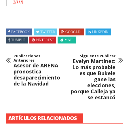
2018
FACEBOOK
TWITTER
GOOGLE+
LINKEDIN
TUMBLR
PINTEREST
MAIL
Publicaciones
Siguiente Publicar
Anteriores
Evelyn Martínez:
Asesor de ARENA
Lo más probable
pronostica
es que Bukele
desaparecimiento
gane las
de la Navidad
elecciones,
porque Calleja ya
se estancó
ARTÍCULOS RELACIONADOS