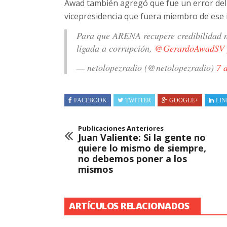
Awad también agregó que fue un error del 
vicepresidencia que fuera miembro de ese in
Para que ARENA recupere credibilidad ne
ligada a corrupción,
@GerardoAwadSV
— netolopezradio (@netolopezradio)
7 
FACEBOOK
TWITTER
GOOGLE+
LIN
Publicaciones Anteriores
Juan Valiente: Si la gente no
quiere lo mismo de siempre,
no debemos poner a los
mismos
ARTÍCULOS RELACIONADOS