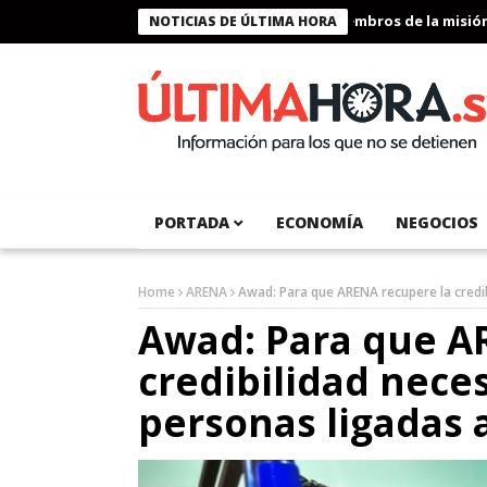
Presidente Bukele condecora a miembros de la misión hum
NOTICIAS DE ÚLTIMA HORA
PORTADA
ECONOMÍA
NEGOCIOS
Home
ARENA
Awad: Para que ARENA recupere la credib
Awad: Para que A
credibilidad neces
personas ligadas 