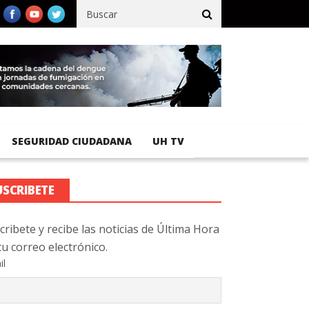
fico registra 92 % de avance en obras de terracería
Aeropuerto I
SEGURIDAD CIUDADANA
UH TV
USCRIBETE
cribete y recibe las noticias de Última Hora
tu correo electrónico.
il