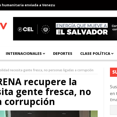
anitaria enviada a Venezuela
Aeropuerto Internacional del Pací
INTERNACIONALES
DEPORTES
CLASE POLÍTICA
ilidad necesita gente fresca, no personas ligadas a corrupción
S
RENA recupere la
Sus
ita gente fresca, no
en 
a corrupción
Ema