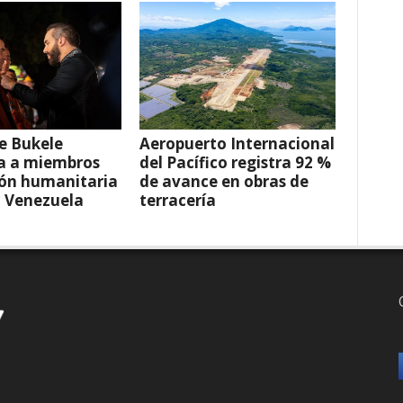
e Bukele
Aeropuerto Internacional
a a miembros
del Pacífico registra 92 %
ión humanitaria
de avance en obras de
a Venezuela
terracería