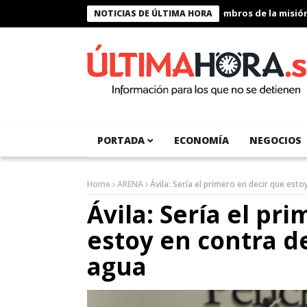
Presidente Bukele condecora a miembros de la misión hum
NOTICIAS DE ÚLTIMA HORA
PORTADA
ECONOMÍA
NEGOCIOS
Home
ARENA
Ávila: Sería el primero en decir que esto
Ávila: Sería el pr
estoy en contra de
agua