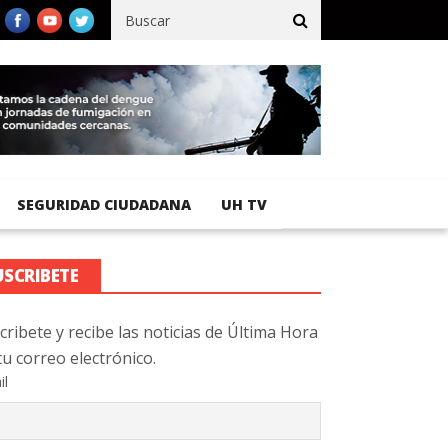
fico registra 92 % de avance en obras de terracería
Aeropuerto I
SEGURIDAD CIUDADANA
UH TV
USCRIBETE
cribete y recibe las noticias de Última Hora
tu correo electrónico.
il