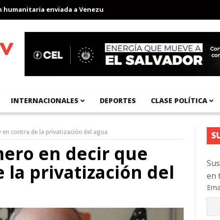
anitaria enviada a Venezuela
Aeropuerto Internacional del Pací
INTERNACIONALES
DEPORTES
CLASE POLÍTICA
y en contra de la privatización del agua
S
imero en decir que
Sus
 la privatización del
en 
Ema