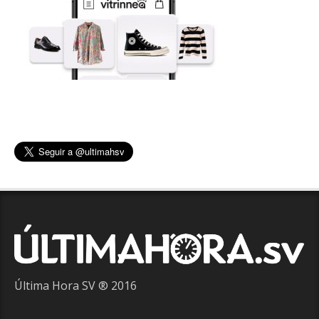
Última Hora SV ® 2016