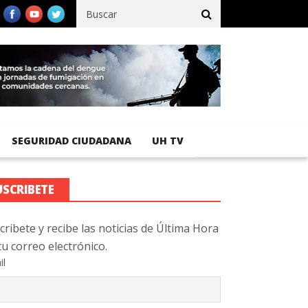
 registra 92 % de avance en obras de terracería
Aeropuerto Inter
SEGURIDAD CIUDADANA
UH TV
USCRIBETE
cribete y recibe las noticias de Última Hora
tu correo electrónico.
il