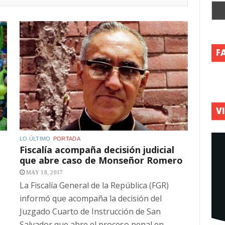
F
V
LO ÚLTIMO
PORTADA
Fiscalía acompaña decisión judicial
que abre caso de Monseñor Romero
MAY 18, 2017
La Fiscalía General de la República (FGR)
informó que acompaña la decisión del
Juzgado Cuarto de Instrucción de San
Salvador que abre el proceso penal en