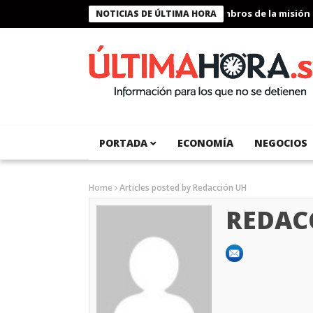
Presidente Bukele condecora a miembros de la misión humanit
NOTICIAS DE ÚLTIMA HORA
PORTADA
ECONOMÍA
NEGOCIOS
Home
Articles posted by Redacción UH
REDAC