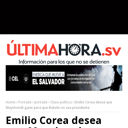
Home
Portada
portada
Clase política
Emilio Corea desea que
Muyshondt gane para que Bukele no sea presidente
Emilio Corea desea