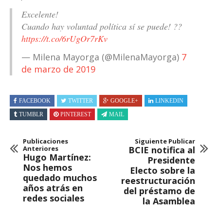
Excelente!
Cuando hay voluntad política sí se puede! ??
https://t.co/6rUgOr7rKv
— Milena Mayorga (@MilenaMayorga)
7
de marzo de 2019
FACEBOOK
TWITTER
GOOGLE+
LINKEDIN
TUMBLR
PINTEREST
MAIL
Publicaciones
Siguiente Publicar
Anteriores
BCIE notifica al
Hugo Martínez:
Presidente
Nos hemos
Electo sobre la
quedado muchos
reestructuración
años atrás en
del préstamo de
redes sociales
la Asamblea