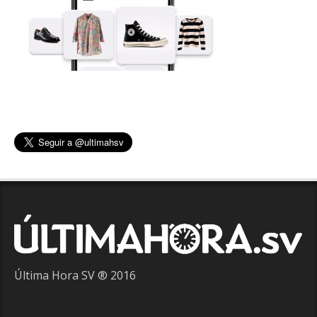
Última Hora SV ® 2016