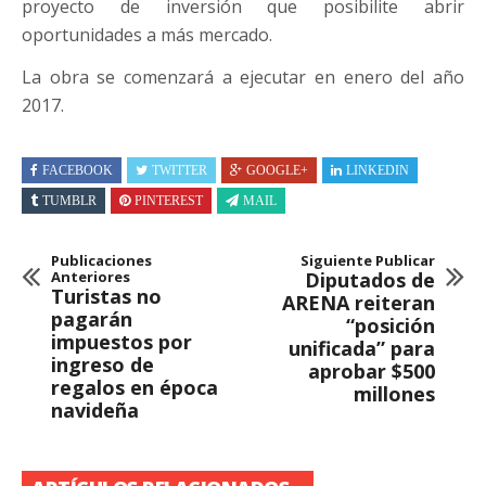
proyecto de inversión que posibilite abrir
oportunidades a más mercado.
La obra se comenzará a ejecutar en enero del año
2017.
FACEBOOK
TWITTER
GOOGLE+
LINKEDIN
TUMBLR
PINTEREST
MAIL
Publicaciones
Siguiente Publicar
Anteriores
Diputados de
Turistas no
ARENA reiteran
pagarán
“posición
impuestos por
unificada” para
ingreso de
aprobar $500
regalos en época
millones
navideña