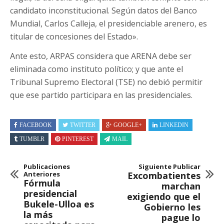
candidato inconstitucional. Según datos del Banco
Mundial, Carlos Calleja, el presidenciable arenero, es
titular de concesiones del Estado».
Ante esto, ARPAS considera que ARENA debe ser
eliminada como instituto político; y que ante el
Tribunal Supremo Electoral (TSE) no debió permitir
que ese partido participara en las presidenciales.
FACEBOOK
TWITTER
GOOGLE+
LINKEDIN
TUMBLR
PINTEREST
MAIL
Publicaciones
Siguiente Publicar
Anteriores
Excombatientes
Fórmula
marchan
presidencial
exigiendo que el
Bukele-Ulloa es
Gobierno les
la más
pague lo