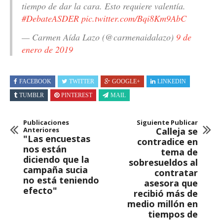
tiempo de dar la cara. Esto requiere valentía.
#DebateASDER
pic.twitter.com/Bqi8Km9AbC
— Carmen Aída Lazo (@carmenaidalazo)
9 de
enero de 2019
FACEBOOK
TWITTER
GOOGLE+
LINKEDIN
TUMBLR
PINTEREST
MAIL
Publicaciones
Siguiente Publicar
Anteriores
Calleja se
"Las encuestas
contradice en
nos están
tema de
diciendo que la
sobresueldos al
campaña sucia
contratar
no está teniendo
asesora que
efecto"
recibió más de
medio millón en
tiempos de