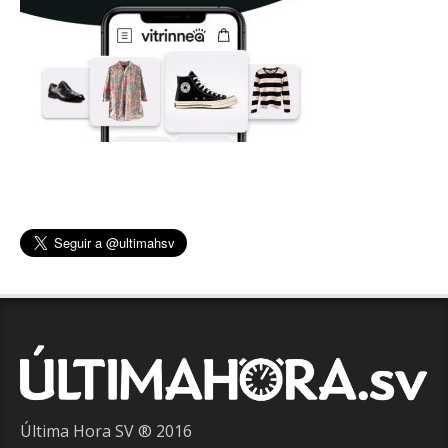
Última Hora SV ® 2016