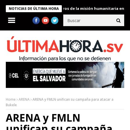
 Bukele condecora a miembros de la misión humanitaria enviada a
NOTICIAS DE ÚLTIMA HORA
Home
ARENA
ARENA y FMLN unifican su campaña para atacar a
Bukele
ARENA y FMLN
unifican su campaña