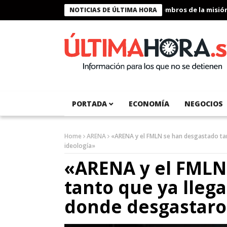
Presidente Bukele condecora a miembros de la misión hum
NOTICIAS DE ÚLTIMA HORA
PORTADA
ECONOMÍA
NEGOCIOS
Home
ARENA
«ARENA y el FMLN se han desgastado ta
ideología»
«ARENA y el FMLN
tanto que ya lleg
donde desgastaro