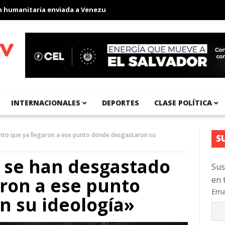
anitaria enviada a Venezuela
Aeropuerto Internacional del Pací
INTERNACIONALES
DEPORTES
CLASE POLÍTICA
nto que ya llegaron a ese punto donde desgastaron su
S
 se han desgastado
Sus
aron a ese punto
en 
Ema
n su ideología»