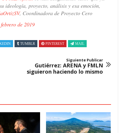
u ideología, proyecto, análisis y esa emoción,
aOrtizSV
, Coordinadora de Proyecto Cero
 febrero de 2019
KEDIN
TUMBLR
PINTEREST
MAIL
Siguiente Publicar
Gutiérrez: ARENA y FMLN
siguieron haciendo lo mismo