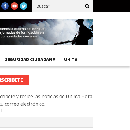
fico registra 92 % de avance en obras de terracería
Aeropuerto I
SEGURIDAD CIUDADANA
UH TV
USCRIBETE
cribete y recibe las noticias de Última Hora
tu correo electrónico.
il