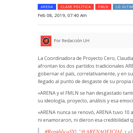
ARENA
CLASE POLÍTICA
FMLN
LO ÚLTI
Feb 08, 2019, 07:40 Am
Por Redacción UH
La Coordinadora de Proyecto Cero, Claudia 
afrontan los dos partidos tradicionales A
gobernar el país, correlativamente, y en s
llegado al punto de desgaste de su propia 
«ARENA y el FMLN se han desgastado tant
su ideología, proyecto, análisis y esa emoc
«ARENA nunca se renovó, ARENA tuvo 10 añ
ni enamoraron, ni dieron esa credibilidad q
#RepúblicaSV
| “
@ARENAOFICIAL
y e