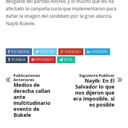
desgaste del partido ARENA, y lo mucho que les ha
afectado la campaña sucia que implementaron para
dañar la imagen del candidato por la gran alianza,
Nayib Bukele.
FACEBOOK
TWITTER
GOOGLE+
LINKEDIN
TUMBLR
PINTEREST
MAIL
Publicaciones
Siguiente Publicar
Anteriores
Nayib: En El
Medios de
Salvador lo que
derecha callan
nos dijeron que
ante
era imposible, sí
multitudinario
es posible
evento de
Bukele