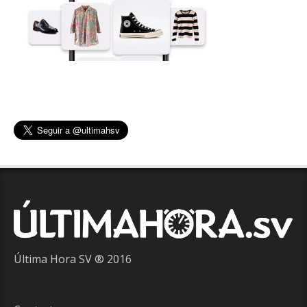
Última Hora SV ® 2016