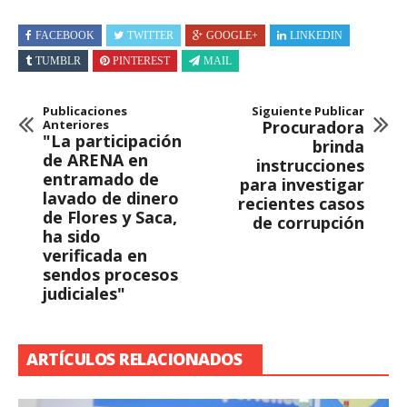
FACEBOOK
TWITTER
GOOGLE+
LINKEDIN
TUMBLR
PINTEREST
MAIL
Publicaciones
Siguiente Publicar
Anteriores
Procuradora
"La participación
brinda
de ARENA en
instrucciones
entramado de
para investigar
lavado de dinero
recientes casos
de Flores y Saca,
de corrupción
ha sido
verificada en
sendos procesos
judiciales"
ARTÍCULOS RELACIONADOS