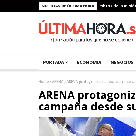
Presidente Bukele condecora a miembros de la misión hum
NOTICIAS DE ÚLTIMA HORA
PORTADA
ECONOMÍA
NEGOCIOS
Home
ARENA
ARENA protagoniza su peor cierre de c
ARENA protagoniza
campaña desde su