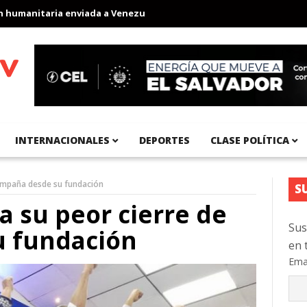
anitaria enviada a Venezuela
Aeropuerto Internacional del Pací
INTERNACIONALES
DEPORTES
CLASE POLÍTICA
ampaña desde su fundación
S
 su peor cierre de
Sus
 fundación
en 
Ema