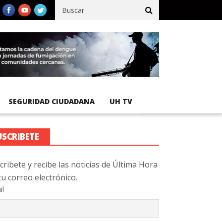
fico registra 92 % de avance en obras de terracería
Aeropuerto 
SEGURIDAD CIUDADANA
UH TV
USCRIBETE
cribete y recibe las noticias de Última Hora
tu correo electrónico.
il