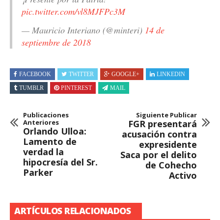
pic.twitter.com/vl8MJFPc3M
— Mauricio Interiano (@minteri)
14 de
septiembre de 2018
FACEBOOK
TWITTER
GOOGLE+
LINKEDIN
TUMBLR
PINTEREST
MAIL
Publicaciones
Siguiente Publicar
Anteriores
FGR presentará
Orlando Ulloa:
acusación contra
Lamento de
expresidente
verdad la
Saca por el delito
hipocresía del Sr.
de Cohecho
Parker
Activo
ARTÍCULOS RELACIONADOS