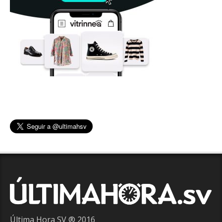
Última Hora SV ® 2016