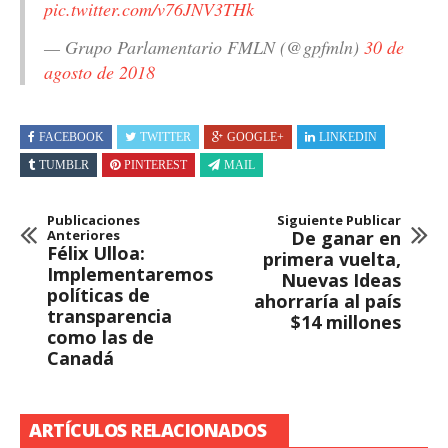
pic.twitter.com/v76JNV3THk
— Grupo Parlamentario FMLN (@gpfmln)
30 de
agosto de 2018
FACEBOOK
TWITTER
GOOGLE+
LINKEDIN
TUMBLR
PINTEREST
MAIL
Publicaciones
Siguiente Publicar
Anteriores
De ganar en
Félix Ulloa:
primera vuelta,
Implementaremos
Nuevas Ideas
políticas de
ahorraría al país
transparencia
$14 millones
como las de
Canadá
ARTÍCULOS RELACIONADOS