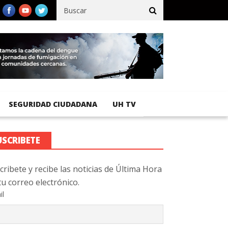
ico registra 92 % de avance en obras de terracería
Aeropuerto I
SEGURIDAD CIUDADANA
UH TV
USCRIBETE
cribete y recibe las noticias de Última Hora
tu correo electrónico.
il