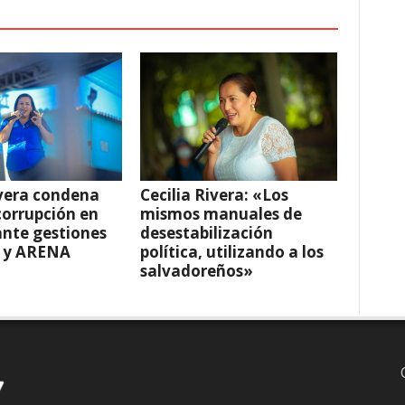
ivera condena
Cecilia Rivera: «Los
corrupción en
mismos manuales de
nte gestiones
desestabilización
 y ARENA
política, utilizando a los
salvadoreños»