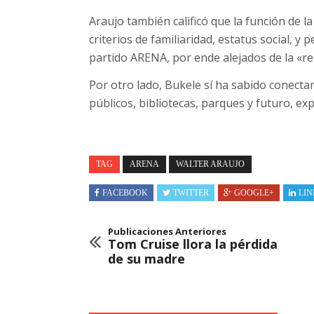
Araujo también calificó que la función de l
criterios de familiaridad, estatus social, y
partido ARENA, por ende alejados de la «re
Por otro lado, Bukele sí ha sabido conect
públicos, bibliotecas, parques y futuro, ex
TAG
ARENA
WALTER ARAUJO
FACEBOOK
TWITTER
GOOGLE+
LIN
Publicaciones Anteriores
Tom Cruise llora la pérdida
de su madre