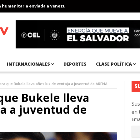
nitaria enviada a Venezuela
Aeropuerto Internacional del Pacíf
INTERNACIONALES
DEPORTES
CLASE POLÍTICA
era que Bukele lleva años luz de ventaja a juventud de ARENA
S
que Bukele lleva
Sus
ja a juventud de
en 
Ema