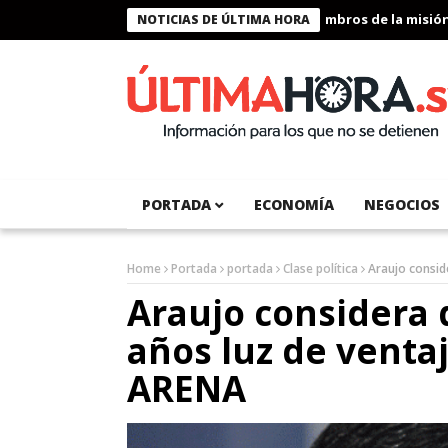
Presidente Bukele condecora a miembros de la misión huma
NOTICIAS DE ÚLTIMA HORA
PORTADA
ECONOMÍA
NEGOCIOS
Home
Portada
portada
Clase política
Araujo consid
Araujo considera 
años luz de venta
ARENA