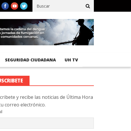
fico registra 92 % de avance en obras de terracería
Aeropuerto 
SEGURIDAD CIUDADANA
UH TV
USCRIBETE
cribete y recibe las noticias de Última Hora
tu correo electrónico.
il