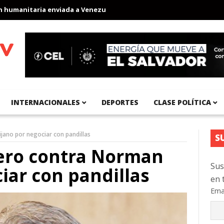
manitaria enviada a Venezuela
Aeropuerto Internacional del Pací
INTERNACIONALES
DEPORTES
CLASE POLÍTICA
ano por negociar con pandillas
S
ero contra Norman
Sus
iar con pandillas
en 
Ema