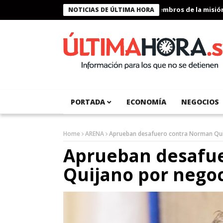
Presidente Bukele condecora a miembros de la misión hu
NOTICIAS DE ÚLTIMA HORA
PORTADA
ECONOMÍA
NEGOCIOS
Home
ARENA
Aprueban desafuero contra Norman Quij
Aprueban desafu
Quijano por negoc