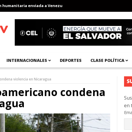
nitaria enviada a Venezuela
Aeropuerto Internacional del Pacíf
INTERNACIONALES
DEPORTES
CLASE POLÍTICA
ondena violencia en Nicaragua
S
oamericano condena
Sus
ragua
en 
Ema