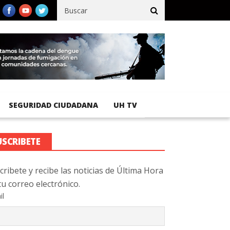
ico registra 92 % de avance en obras de terracería
Aeropuerto In
SEGURIDAD CIUDADANA
UH TV
USCRIBETE
cribete y recibe las noticias de Última Hora
tu correo electrónico.
il