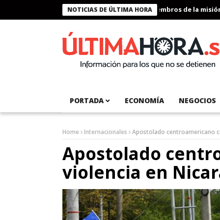
Presidente Bukele condecora a miembros de la misión huma
NOTICIAS DE ÚLTIMA HORA
PORTADA
ECONOMÍA
NEGOCIOS
Home
Internacionales
Apostolado centroamericano c
Apostolado centr
violencia en Nica