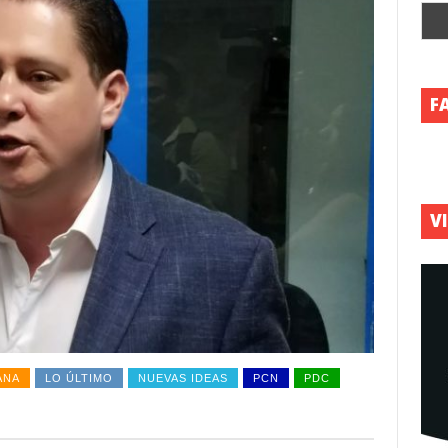
F
V
ANA
LO ÚLTIMO
NUEVAS IDEAS
PCN
PDC