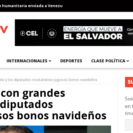
anitaria enviada a Venezuela
Aeropuerto Internacional del Pací
INTERNACIONALES
DEPORTES
CLASE POLÍTICA
ades y los diputados recetándose jugosos bonos navideños
S
o con grandes
Sus
 diputados
en 
sos bonos navideños
Ema