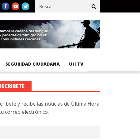
fico registra 92 % de avance en obras de terracería
Aeropuerto 
SEGURIDAD CIUDADANA
UH TV
USCRIBETE
cribete y recibe las noticias de Última Hora
tu correo electrónico.
il