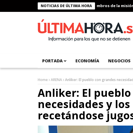
Presidente Bukele condecora a miembros de la misión hum
NOTICIAS DE ÚLTIMA HORA
PORTADA
ECONOMÍA
NEGOCIOS
Home
ARENA
Anliker: El pueblo con grandes necesid
Anliker: El puebl
necesidades y los
recetándose jugo