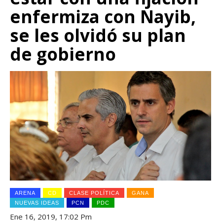
enfermiza con Nayib,
se les olvidó su plan
de gobierno
ARENA
CD
CLASE POLÍTICA
GANA
NUEVAS IDEAS
PCN
PDC
Ene 16, 2019, 17:02 Pm