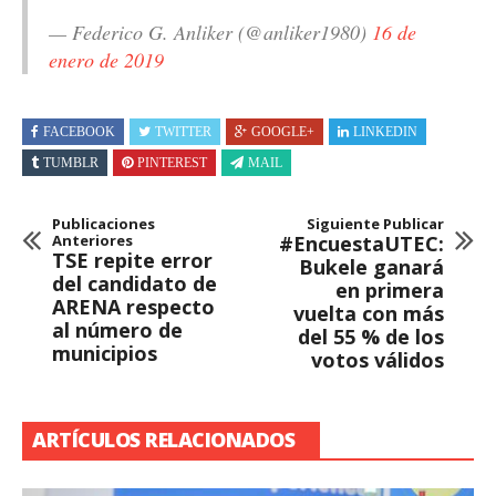
— Federico G. Anliker (@anliker1980)
16 de
enero de 2019
FACEBOOK
TWITTER
GOOGLE+
LINKEDIN
TUMBLR
PINTEREST
MAIL
Publicaciones
Siguiente Publicar
Anteriores
#EncuestaUTEC:
TSE repite error
Bukele ganará
del candidato de
en primera
ARENA respecto
vuelta con más
al número de
del 55 % de los
municipios
votos válidos
ARTÍCULOS RELACIONADOS