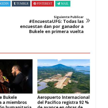
KEDIN
TUMBLR
PINTEREST
MAIL
Siguiente Publicar
#EncuestaUFG: Todas las
encuestan dan por ganador a
Bukele en primera vuelta
e Bukele
Aeropuerto Internacional
a a miembros
del Pacífico registra 92 %
ión humanitaria
de avance en obras de