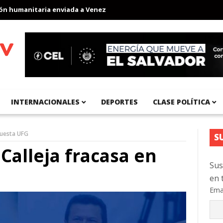
umanitaria enviada a Venezuela
Aeropuerto Internacional del Pa
INTERNACIONALES
DEPORTES
CLASE POLÍTICA
cuesta UFG
S
Calleja fracasa en
Sus
en 
Ema