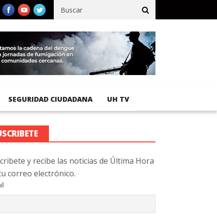
cífico registra 92 % de avance en obras de terracería
Aeropuerto
SEGURIDAD CIUDADANA
UH TV
USCRIBETE
cribete y recibe las noticias de Última Hora
tu correo electrónico.
il