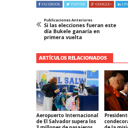
FACEBOOK
TWITTER
GOOGLE+
LIN
Publicaciones Anteriores
Si las elecciones fueran este
día Bukele ganaría en
primera vuelta
ARTÍCULOS RELACIONADOS
Aeropuerto Internacional
President
de El Salvador supera los
condecor
3 millones de pasajeros
de la mis