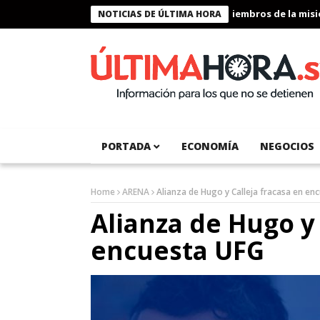
Presidente Bukele condecora a miembros de la misión h
NOTICIAS DE ÚLTIMA HORA
PORTADA
ECONOMÍA
NEGOCIOS
Home
ARENA
Alianza de Hugo y Calleja fracasa en en
Alianza de Hugo y 
encuesta UFG