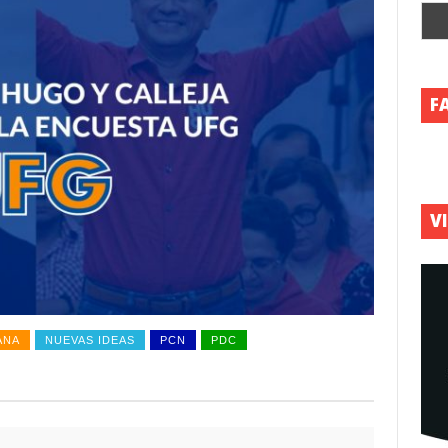
F
V
ANA
NUEVAS IDEAS
PCN
PDC