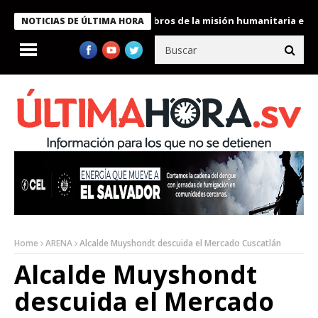
te Bukele condecora a miembros de la misión humanitaria enviada
NOTICIAS DE ÚLTIMA HORA
Home
ARENA
Alcalde Muyshondt descuida el Mercado Cuscatlán
Alcalde Muyshondt
descuida el Mercado