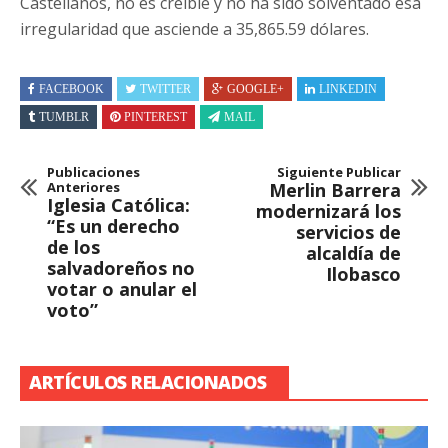
Castellanos, no es creíble y no ha sido solventado esa
irregularidad que asciende a 35,865.59 dólares.
FACEBOOK
TWITTER
GOOGLE+
LINKEDIN
TUMBLR
PINTEREST
MAIL
Publicaciones
Siguiente Publicar
Anteriores
Merlin Barrera
Iglesia Católica:
modernizará los
“Es un derecho
servicios de
de los
alcaldía de
salvadoreños no
Ilobasco
votar o anular el
voto”
ARTÍCULOS RELACIONADOS