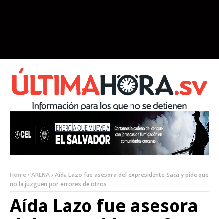
Home
ARENA
Aída Lazo fue asesora del expresidente Saca y pide que
no la juzguen por errores de otros
Aída Lazo fue asesora