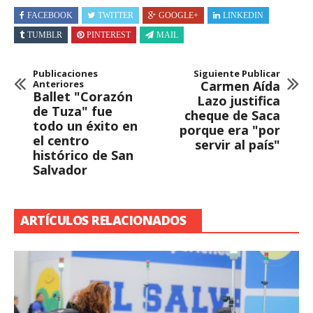
FACEBOOK
TWITTER
GOOGLE+
LINKEDIN
TUMBLR
PINTEREST
MAIL
Publicaciones
Siguiente Publicar
Anteriores
Carmen Aída
Ballet "Corazón
Lazo justifica
de Tuza" fue
cheque de Saca
todo un éxito en
porque era "por
el centro
servir al país"
histórico de San
Salvador
ARTÍCULOS RELACIONADOS