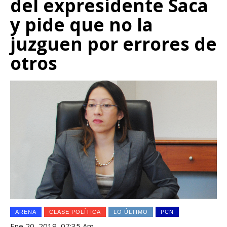
del expresidente Saca
y pide que no la
juzguen por errores de
otros
ARENA
CLASE POLÍTICA
LO ÚLTIMO
PCN
Ene 20, 2019, 07:35 Am