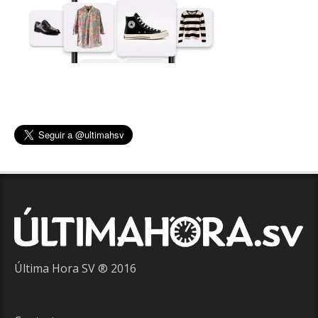
Última Hora SV ® 2016