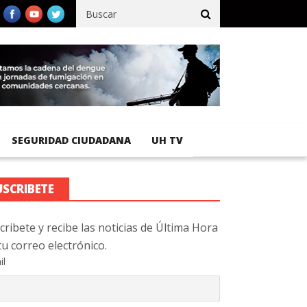
ífico registra 92 % de avance en obras de terracería
Aeropuerto 
SEGURIDAD CIUDADANA
UH TV
USCRIBETE
cribete y recibe las noticias de Última Hora
tu correo electrónico.
il