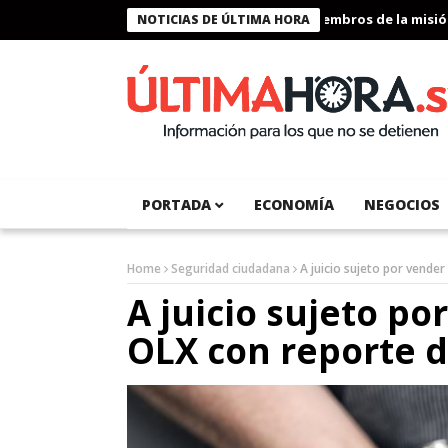
Presidente Bukele condecora a miembros de la misión hu
NOTICIAS DE ÚLTIMA HORA
PORTADA
ECONOMÍA
NEGOCIOS
Home
Seguridad ciudadana
A juicio sujeto por vende
A juicio sujeto po
OLX con reporte 