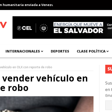
manitaria enviada a Venezuela
Aeropuerto Internacional del Pac
INTERNACIONALES
DEPORTES
CLASE POLÍTICA
r vehículo en OLX con reporte de robo
S
r vender vehículo en
Sus
de robo
en 
Ema