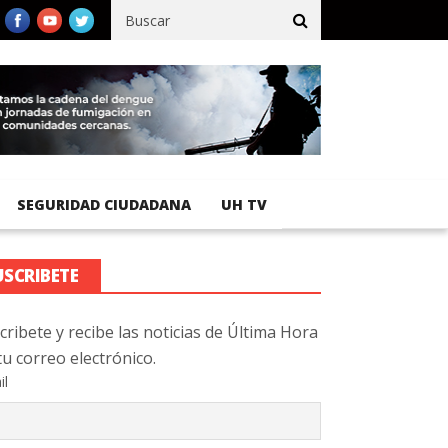
fico registra 92 % de avance en obras de terracería
Aeropuerto I
SEGURIDAD CIUDADANA
UH TV
USCRIBETE
cribete y recibe las noticias de Última Hora
tu correo electrónico.
il