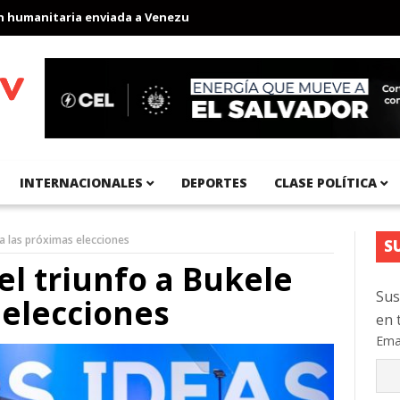
anitaria enviada a Venezuela
Aeropuerto Internacional del Pací
INTERNACIONALES
DEPORTES
CLASE POLÍTICA
ra las próximas elecciones
S
el triunfo a Bukele
Sus
 elecciones
en 
Ema