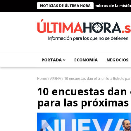
Presidente Bukele condecora a miembros de la misión hum
NOTICIAS DE ÚLTIMA HORA
PORTADA
ECONOMÍA
NEGOCIOS
Home
ARENA
10 encuestas dan el triunfo a Bukele pa
10 encuestas dan 
para las próximas