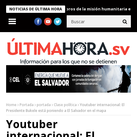
te Bukele condecora a miembros de la misión humanitaria enviada 
NOTICIAS DE ÚLTIMA HORA
Home
Portada
portada
Clase política
Youtuber internacional: El
Presidente Bukele está poniendo a El Salvador en el mapa
Youtuber
internacional: El