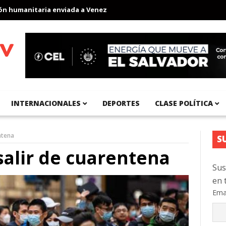
umanitaria enviada a Venezuela
Aeropuerto Internacional del Pa
INTERNACIONALES
DEPORTES
CLASE POLÍTICA
ntena
S
salir de cuarentena
Sus
en 
Ema