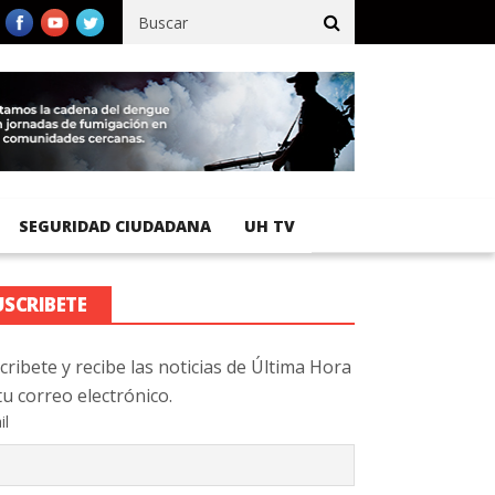
cífico registra 92 % de avance en obras de terracería
Aeropuerto
SEGURIDAD CIUDADANA
UH TV
USCRIBETE
cribete y recibe las noticias de Última Hora
tu correo electrónico.
il