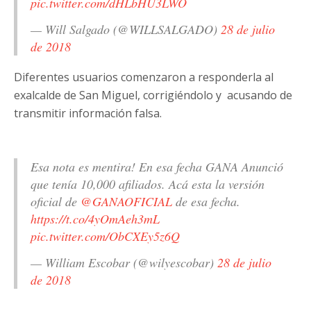
pic.twitter.com/dHLbHU3LWO
— Will Salgado (@WILLSALGADO)
28 de julio
de 2018
Diferentes usuarios comenzaron a responderla al
exalcalde de San Miguel, corrigiéndolo y acusando de
transmitir información falsa.
Esa nota es mentira! En esa fecha GANA Anunció
que tenía 10,000 afiliados. Acá esta la versión
oficial de
@GANAOFICIAL
de esa fecha.
https://t.co/4yOmAeh3mL
pic.twitter.com/ObCXEy5z6Q
— William Escobar (@wilyescobar)
28 de julio
de 2018