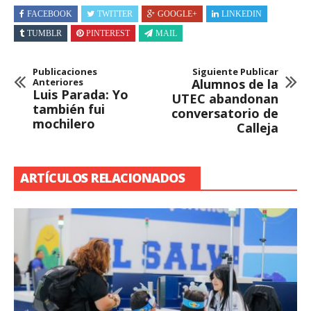
FACEBOOK
TWITTER
GOOGLE+
LINKEDIN
TUMBLR
PINTEREST
MAIL
Publicaciones
Siguiente Publicar
Anteriores
Alumnos de la
Luis Parada: Yo
UTEC abandonan
también fui
conversatorio de
mochilero
Calleja
ARTÍCULOS RELACIONADOS