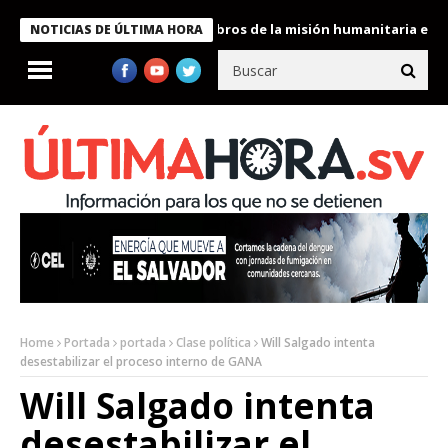
te Bukele condecora a miembros de la misión humanitaria enviada
NOTICIAS DE ÚLTIMA HORA
Home
Portada
portada
Clase política
Will Salgado intenta
desestabilizar el proceso interno de GANA
Will Salgado intenta
desestabilizar el