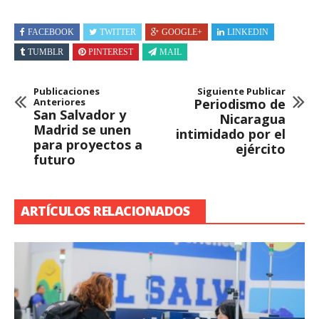
FACEBOOK
TWITTER
GOOGLE+
LINKEDIN
TUMBLR
PINTEREST
MAIL
Publicaciones
Siguiente Publicar
Anteriores
Periodismo de
San Salvador y
Nicaragua
Madrid se unen
intimidado por el
para proyectos a
ejército
futuro
ARTÍCULOS RELACIONADOS