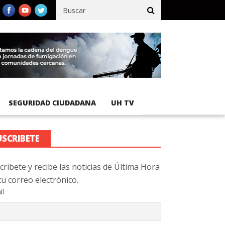
ico registra 92 % de avance en obras de terracería
Aeropuerto I
SEGURIDAD CIUDADANA
UH TV
USCRIBETE
cribete y recibe las noticias de Última Hora
tu correo electrónico.
il