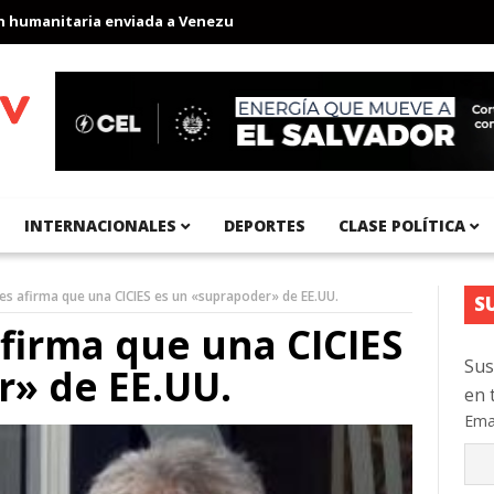
anitaria enviada a Venezuela
Aeropuerto Internacional del Pacíf
INTERNACIONALES
DEPORTES
CLASE POLÍTICA
es afirma que una CICIES es un «suprapoder» de EE.UU.
S
firma que una CICIES
Sus
r» de EE.UU.
en 
Ema