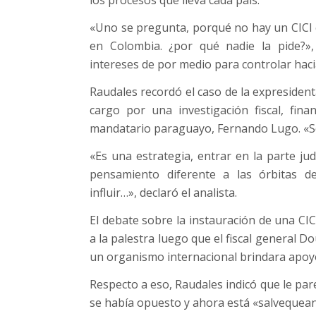
los procesos que lleva cada país.
«Uno se pregunta, porqué no hay un CICI 
en Colombia. ¿por qué nadie la pide?»,
intereses de por medio para controlar haci
Raudales recordó el caso de la expresident
cargo por una investigación fiscal, fina
mandatario paraguayo, Fernando Lugo. «So
«Es una estrategia, entrar en la parte ju
pensamiento diferente a las órbitas de
influir…», declaró el analista.
El debate sobre la instauración de una CIC
a la palestra luego que el fiscal general 
un organismo internacional brindara apoyo 
Respecto a eso, Raudales indicó que le pa
se había opuesto y ahora está «salvequean