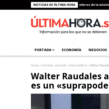
Presidente Bukele condecora a miembros de la misión hum
NOTICIAS DE ÚLTIMA HORA
PORTADA
ECONOMÍA
NEGOCIOS
Home
Portada
portada
Clase política
Walter Raudal
Walter Raudales a
es un «suprapode