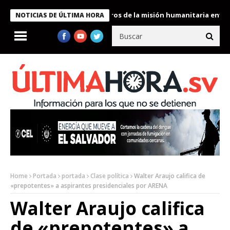
 Bukele condecora a miembros de la misión humanitaria enviada a
NOTICIAS DE ÚLTIMA HORA
Home
Portada
portada
Clase política
Walter Araujo califica de
«prepotentes» a aspirantes presidenciales por ARENA
Walter Araujo califica
de «prepotentes» a