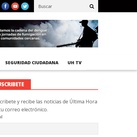
co registra 92 % de avance en obras de terracería
Aeropuerto In
SEGURIDAD CIUDADANA
UH TV
USCRIBETE
cribete y recibe las noticias de Última Hora
tu correo electrónico.
il