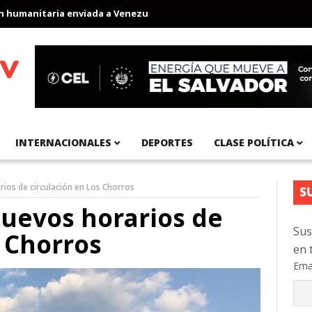
nitaria enviada a Venezuela
Aeropuerto Internacional del Pacífi
INTERNACIONALES
DEPORTES
CLASE POLÍTICA
ios de circulación en Los Chorros
S
uevos horarios de
Sus
s Chorros
en 
Ema