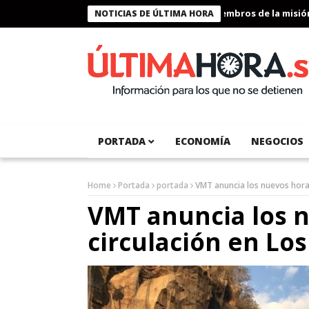
Presidente Bukele condecora a miembros de la misión huma
NOTICIAS DE ÚLTIMA HORA
PORTADA
ECONOMÍA
NEGOCIOS
Home
Portada
portada
VMT anuncia los nuevos horar
VMT anuncia los n
circulación en Lo