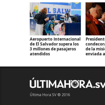
Aeropuerto Internacional
President
de El Salvador supera los
condecor
3 millones de pasajeros
de la mis
atendidos
enviada 
Última Hora SV ® 2016