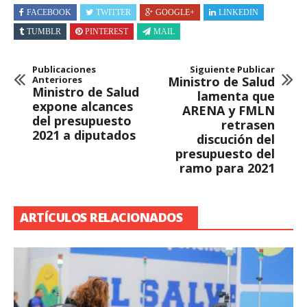
FACEBOOK
TWITTER
GOOGLE+
LINKEDIN
TUMBLR
PINTEREST
MAIL
Publicaciones
Siguiente Publicar
Anteriores
Ministro de Salud
Ministro de Salud
lamenta que
expone alcances
ARENA y FMLN
del presupuesto
retrasen
2021 a diputados
discución del
presupuesto del
ramo para 2021
ARTÍCULOS RELACIONADOS