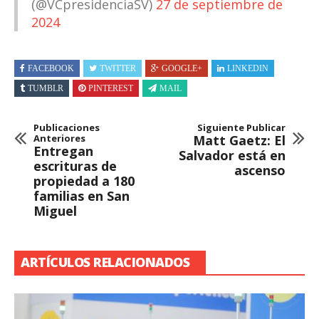
(@VCpresidenciaSV)
27 de septiembre de
2024
FACEBOOK
TWITTER
GOOGLE+
LINKEDIN
TUMBLR
PINTEREST
MAIL
Publicaciones
Siguiente Publicar
Anteriores
Matt Gaetz: El
Entregan
Salvador está en
escrituras de
ascenso
propiedad a 180
familias en San
Miguel
ARTÍCULOS RELACIONADOS