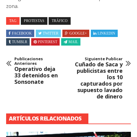
zona.
TAG
PROTESTAS
TRÁFICO
FACEBOOK
TWITTER
GOOGLE+
LINKEDIN
TUMBLR
PINTEREST
MAIL
Publicaciones
Siguiente Publicar
Anteriores
Cuñado de Saca y
Operativo deja
publicistas entre
33 detenidos en
los 10
Sonsonate
capturados por
supuesto lavado
de dinero
ARTÍCULOS RELACIONADOS