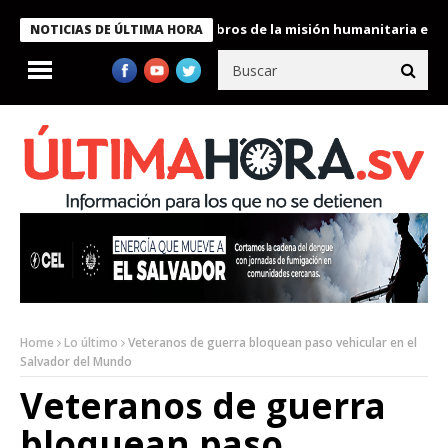
te Bukele condecora a miembros de la misión humanitaria enviada
NOTICIAS DE ÚLTIMA HORA
Home
Lo último
Veteranos de guerra bloquean paso vehicular en el
Salvador del Mundo
Veteranos de guerra
bloquean paso