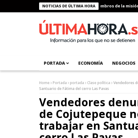
Presidente Bukele condecora a miembros de la misión hum
NOTICIAS DE ÚLTIMA HORA
PORTADA
ECONOMÍA
NEGOCIOS
Home
Portada
portada
Clase política
Vendedores de
Santuario de Fátima del cerro Las Pavas
Vendedores denun
de Cojutepeque n
trabajar en Santu
cerro Las Pavas