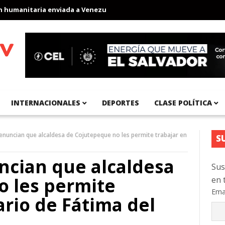
anitaria enviada a Venezuela
Aeropuerto Internacional del Pací
INTERNACIONALES
DEPORTES
CLASE POLÍTICA
nuncian que alcaldesa de Cojutepeque no les permite trabajar en
S
cian que alcaldesa
Sus
o les permite
en 
Ema
ario de Fátima del