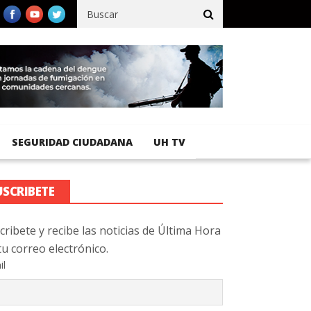
fico registra 92 % de avance en obras de terracería
Aeropuerto I
SEGURIDAD CIUDADANA
UH TV
USCRIBETE
cribete y recibe las noticias de Última Hora
tu correo electrónico.
il