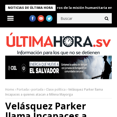
 Bukele condecora a miembros de la misión humanitaria enviada a
NOTICIAS DE ÚLTIMA HORA
Home
Portada
portada
Clase política
Velásquez Parker llama
Incapaces a quienes atacan a Milena Mayorga
Velásquez Parker
llama Incapaces a