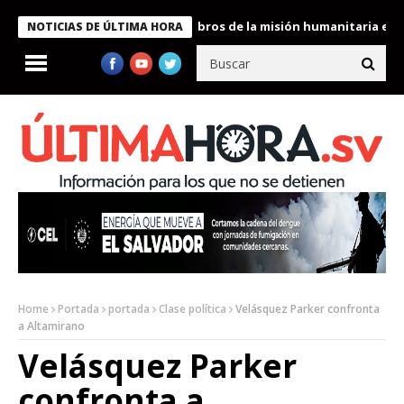
te Bukele condecora a miembros de la misión humanitaria enviada
NOTICIAS DE ÚLTIMA HORA
Home
Portada
portada
Clase política
Velásquez Parker confronta
a Altamirano
Velásquez Parker
confronta a