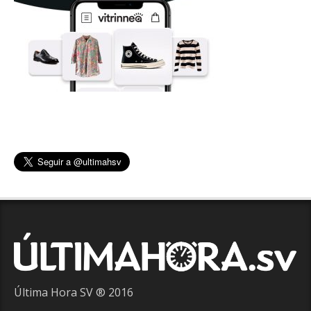
Última Hora SV ® 2016