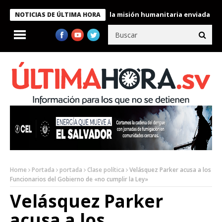
le condecora a miembros de la misión humanitaria enviada a Vene
NOTICIAS DE ÚLTIMA HORA
Home
Portada
portada
Clase política
Velásquez Parker acusa a los
Funcionarios del Gobierno de «no cumplir la Ley»
Velásquez Parker
acusa a los