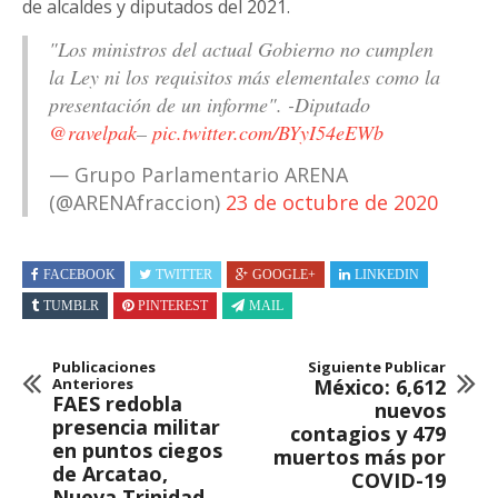
de alcaldes y diputados del 2021.
"Los ministros del actual Gobierno no cumplen
la Ley ni los requisitos más elementales como la
presentación de un informe". -Diputado
@ravelpak
–
pic.twitter.com/BYyI54eEWb
— Grupo Parlamentario ARENA
(@ARENAfraccion)
23 de octubre de 2020
FACEBOOK
TWITTER
GOOGLE+
LINKEDIN
TUMBLR
PINTEREST
MAIL
Publicaciones
Siguiente Publicar
Anteriores
México: 6,612
FAES redobla
nuevos
presencia militar
contagios y 479
en puntos ciegos
muertos más por
de Arcatao,
COVID-19
Nueva Trinidad,