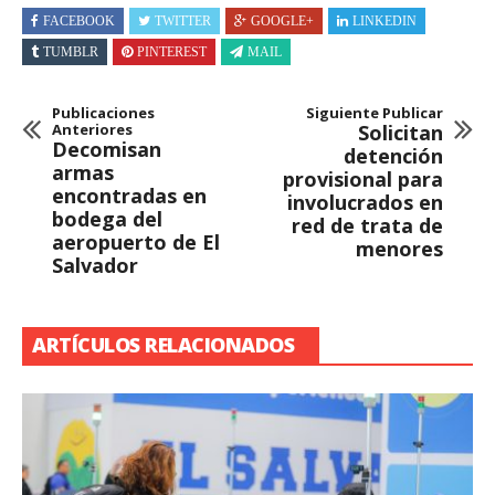
FACEBOOK
TWITTER
GOOGLE+
LINKEDIN
TUMBLR
PINTEREST
MAIL
Publicaciones
Siguiente Publicar
Anteriores
Solicitan
Decomisan
detención
armas
provisional para
encontradas en
involucrados en
bodega del
red de trata de
aeropuerto de El
menores
Salvador
ARTÍCULOS RELACIONADOS