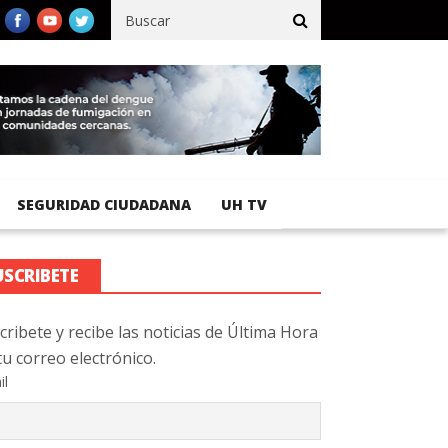
cífico registra 92 % de avance en obras de terracería
Aeropuerto
SEGURIDAD CIUDADANA
UH TV
USCRIBETE
cribete y recibe las noticias de Última Hora
tu correo electrónico.
il