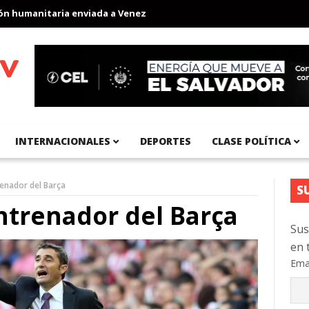
umanitaria enviada a Venezuela
Aeropuerto Internacional del Pa
INTERNACIONALES
DEPORTES
CLASE POLÍTICA
enador del Barça
S
ntrenador del Barça
Sus
en 
Ema