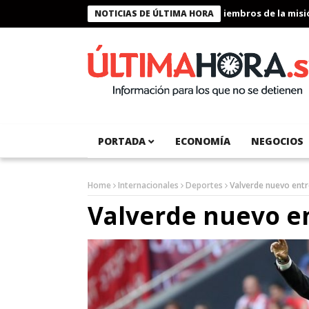
Presidente Bukele condecora a miembros de la misión h
NOTICIAS DE ÚLTIMA HORA
PORTADA
ECONOMÍA
NEGOCIOS
Home
Internacionales
Deportes
Valverde nuevo entr
Valverde nuevo e