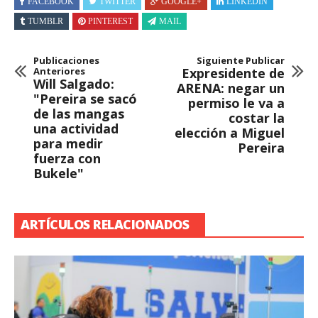
FACEBOOK
TWITTER
GOOGLE+
LINKEDIN
TUMBLR
PINTEREST
MAIL
Publicaciones
Siguiente Publicar
Anteriores
Expresidente de
Will Salgado:
ARENA: negar un
"Pereira se sacó
permiso le va a
de las mangas
costar la
una actividad
elección a Miguel
para medir
Pereira
fuerza con
Bukele"
ARTÍCULOS RELACIONADOS